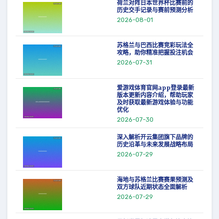
荷兰对阵日本世界杯比赛前的
历史交手记录与赛前预测分析
2026-08-01
苏格兰与巴西比赛竞彩玩法全
攻略，助你精准把握投注机会
2026-07-31
爱游戏体育官网app登录最新
版本更新内容介绍，帮助玩家
及时获取最新游戏体验与功能
优化
2026-07-30
深入解析开云集团旗下品牌的
历史沿革与未来发展战略布局
2026-07-29
海地与苏格兰比赛赛果预测及
双方球队近期状态全面解析
2026-07-29