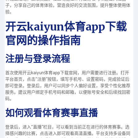
子，分享自己的体育体验，营造良好的交流氛围，提升整体使用体
验。
开云kaiyun体育app下载
官网的操作指南
注册与登录流程
首次使用开云kaiyun体育app下载官网，用户需要进行注册。打开
平台首页，点击“注册”按钮，填写手机号、设置密码，完成验证后
即可登录。登录后，用户可以同步个人偏好设置，享受个性化推荐
服务。建议用户绑定手机号码和邮箱，以便账号安全和后续找回密
码。
如何观看体育赛事直播
登录后，进入“直播”栏目，可以看到当前正在进行的体育赛事。选
择感兴趣的比赛，点击进入即可观看高清直播。平台支持多设备同