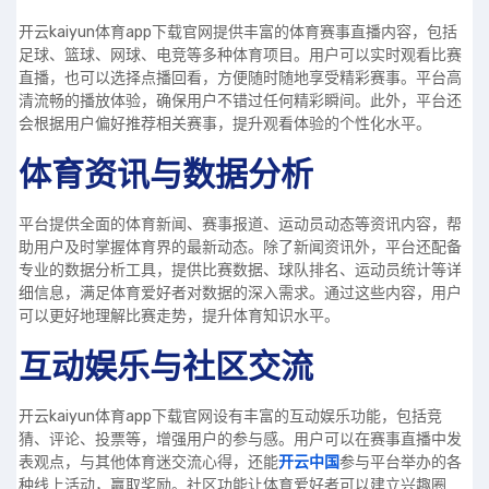
开云kaiyun体育app下载官网提供丰富的体育赛事直播内容，包括
足球、篮球、网球、电竞等多种体育项目。用户可以实时观看比赛
直播，也可以选择点播回看，方便随时随地享受精彩赛事。平台高
清流畅的播放体验，确保用户不错过任何精彩瞬间。此外，平台还
会根据用户偏好推荐相关赛事，提升观看体验的个性化水平。
体育资讯与数据分析
平台提供全面的体育新闻、赛事报道、运动员动态等资讯内容，帮
助用户及时掌握体育界的最新动态。除了新闻资讯外，平台还配备
专业的数据分析工具，提供比赛数据、球队排名、运动员统计等详
细信息，满足体育爱好者对数据的深入需求。通过这些内容，用户
可以更好地理解比赛走势，提升体育知识水平。
互动娱乐与社区交流
开云kaiyun体育app下载官网设有丰富的互动娱乐功能，包括竞
猜、评论、投票等，增强用户的参与感。用户可以在赛事直播中发
表观点，与其他体育迷交流心得，还能
开云中国
参与平台举办的各
种线上活动，赢取奖励。社区功能让体育爱好者可以建立兴趣圈