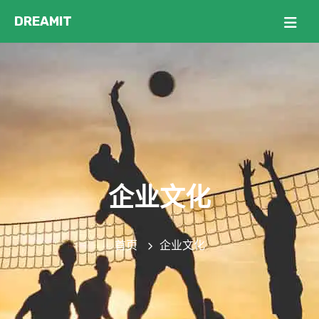
企业文化
首页
企业文化