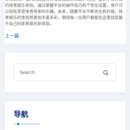
的体育娱乐体验。通过掌握平台的操作技巧和个性化设置，用户可
以轻松享受体育带来的乐趣。未来，随着平台不断优化和升级，体
育娱乐的体验将更加丰富多彩，期待每一位用户都能在这里找到属
于自己的体育娱乐新体验。
上一篇
导航