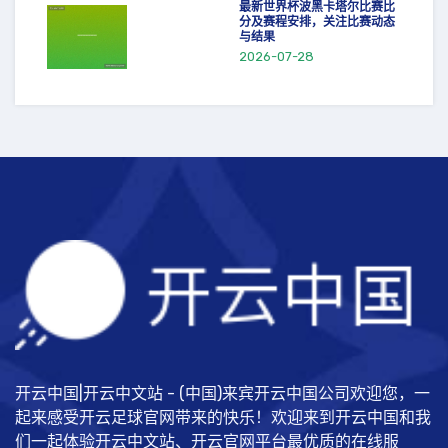
最新世界杯波黑卡塔尔比赛比
分及赛程安排，关注比赛动态
与结果
2026-07-28
开云中国|开云中文站 - (中国)来宾开云中国公司欢迎您，一
起来感受开云足球官网带来的快乐！欢迎来到开云中国和我
们一起体验开云中文站、开云官网平台最优质的在线服