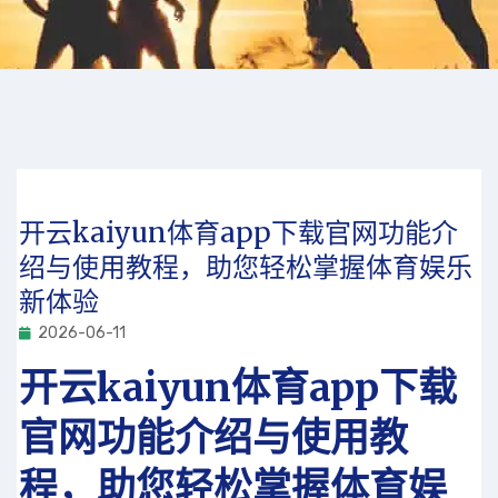
开云kaiyun体育app下载官网功能介
绍与使用教程，助您轻松掌握体育娱乐
新体验
2026-06-11
开云kaiyun体育app下载
官网功能介绍与使用教
程，助您轻松掌握体育娱