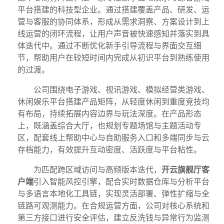
平台搭建的科技型企业。通过搭建覆盖产品、研发、运
营与客服的协同体系，形成从需求洞察、方案设计到上
线运营的闭环流程，让用户声音被快速感知并落实到具
体迭代中。通过不断优化新手引导流程与界面交互细
节，帮助用户在较短时间内完成从初识平台到熟练使用
的过渡。
公司围绕电子游戏、视讯游戏、模拟经营类游戏、
休闲娱乐平台搭建产品矩阵，从轻度休闲到重度竞技均
有布局，持续拓展内容边界与玩法深度。在产品形态
上，既涵盖综合大厅，也规划专题场馆与主题活动专
区，配套线上帮助中心与自助服务入口和多端同步与云
存档能力，有效提升互动密度、活跃度与平台粘性。
为匹配跨区域访问与高频版本迭代，
开云旗舰厅客
户端
引入智能风控引擎，配合实时数据仓库与分析平台
与多语言本地化工具链，实现灵活部署、弹性扩缩与全
链路可观测能力。在合规运营方面，公司对核心系统和
第三方接口进行安全评估，建立反洗钱与异常行为监测