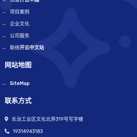
项目案例
企业文化
公司服务
联络
开云中文站
网站地图
SiteMap
联系方式
长治工业区文化北弄319号写字楼
19314943183