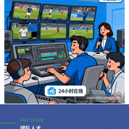
Our Team
团队人才