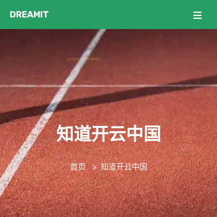
知道开云中国
首页
知道开云中国