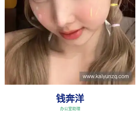
钱奔洋
办公室助理