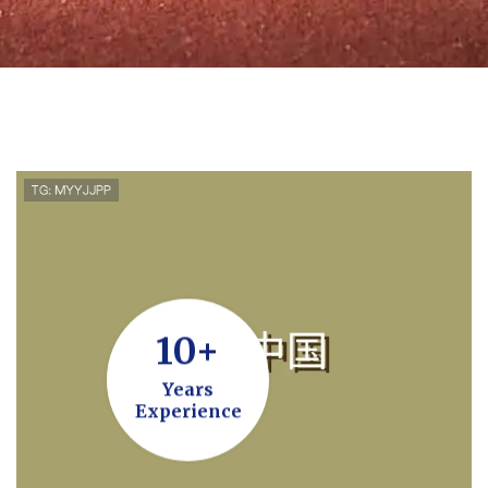
10
+
Years
Experience