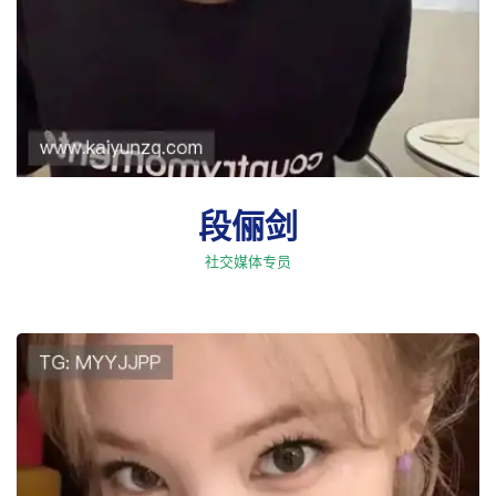
段俪剑
社交媒体专员